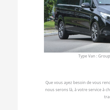
Type Van : Group
Que vous ayez besoin de vous rendr
nous serons là, à votre service à c
tra