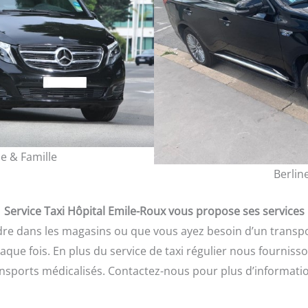
e & Famille
Berlin
Service Taxi Hôpital Emile-Roux vous propose ses services
e dans les magasins ou que vous ayez besoin d’un transpor
haque fois. En plus du service de taxi régulier nous fournis
nsports médicalisés. Contactez-nous pour plus d’informati