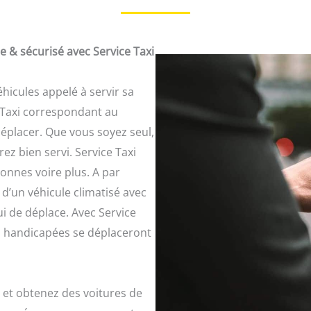
 & sécurisé avec Service Taxi
éhicules appelé à servir sa
n Taxi correspondant au
placer. Que vous soyez seul,
z bien servi. Service Taxi
onnes voire plus. A par
 d’un véhicule climatisé avec
i de déplace. Avec Service
u handicapées se déplaceront
 et obtenez des voitures de