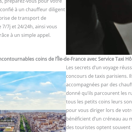
ors, préparez-vous pour votre
confié à un chauffeur diligent
prise de transport de
 7/7j et 24/24h, ainsi vous
râce à un simple appel.
ncontournables coins de l’Île-de-France avec Service Taxi Hô
Les secrets d’un voyage réuss
concours de taxis parisiens. I
accompagnées par des chauff
donné qu’ils parcourent les ru
tous les petits coins leurs son
pour vous diriger lors de votre
bénéficient d’un créneau au mei
des touristes optent souvent