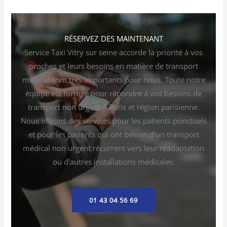
RÉSERVEZ DES MAINTENANT
Service Taxi Vitry sur seine accorde la priorité à vos
proches et leurs besoins en matière de transport
médical sont très importants pour nous. Toute notre
équipe est formée pour répondre à vos besoins de
transport non urgent à Paris et région parisienne.
Nous offrons des services pour les patients ponctuels
et pour les patients qui ont besoin d’un transport
médical non urgent récurrent vers leur réadaptation
ou d’autres installations médicales.
01 43 04 56 69