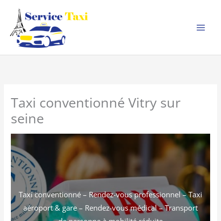
Aller
au
contenu
Taxi conventionné Vitry sur
seine
Taxi conventionné – Rendez-vous professionnel – Taxi
aéroport & gare – Rendez-vous médical – Transport
de personne à mobilité réduite