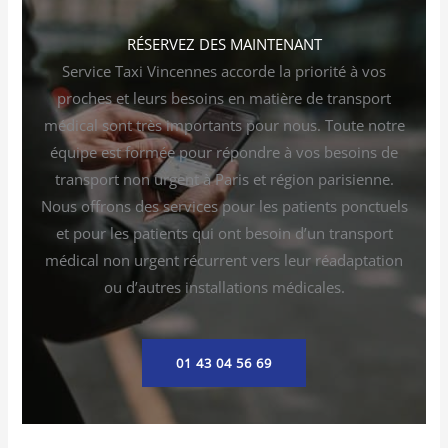
RÉSERVEZ DES MAINTENANT
Service Taxi Vincennes accorde la priorité à vos
proches et leurs besoins en matière de transport
médical sont très importants pour nous. Toute notre
équipe est formée pour répondre à vos besoins de
transport non urgent à Paris et région parisienne.
Nous offrons des services pour les patients ponctuels
et pour les patients qui ont besoin d’un transport
médical non urgent récurrent vers leur réadaptation
ou d’autres installations médicales.
01 43 04 56 69