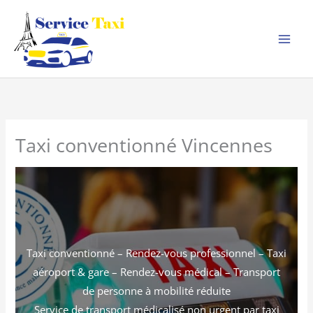
Aller
au
contenu
Taxi conventionné Vincennes
Taxi conventionné – Rendez-vous professionnel – Taxi
aéroport & gare – Rendez-vous médical – Transport
de personne à mobilité réduite
Service de transport médicalisé non urgent par taxi