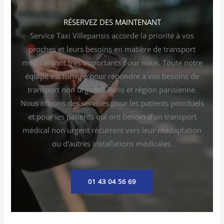
RÉSERVEZ DES MAINTENANT
Service Taxi Villeparisis accorde la priorité à vos
proches et leurs besoins en matière de transport
médical sont très importants pour nous. Toute notre
équipe est formée pour répondre à vos besoins de
transport non urgent à Paris et région parisienne.
Nous offrons des services pour les patients ponctuels
et pour les patients qui ont besoin d’un transport
médical non urgent récurrent vers leur réadaptation
ou d’autres installations médicales.
01 43 04 56 69