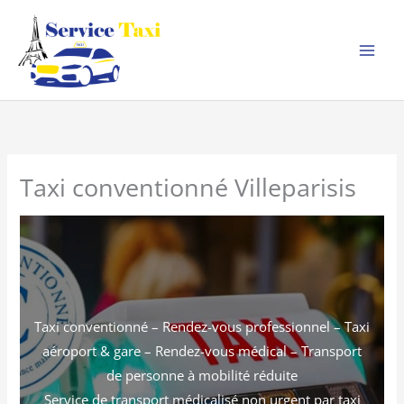
Aller
au
contenu
Taxi conventionné Villeparisis
Taxi conventionné – Rendez-vous professionnel – Taxi
aéroport & gare – Rendez-vous médical – Transport
de personne à mobilité réduite
Service de transport médicalisé non urgent par taxi