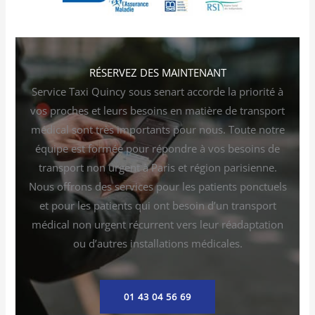
RÉSERVEZ DES MAINTENANT
Service Taxi Quincy sous senart accorde la priorité à
vos proches et leurs besoins en matière de transport
médical sont très importants pour nous. Toute notre
équipe est formée pour répondre à vos besoins de
transport non urgent à Paris et région parisienne.
Nous offrons des services pour les patients ponctuels
et pour les patients qui ont besoin d’un transport
médical non urgent récurrent vers leur réadaptation
ou d’autres installations médicales.
01 43 04 56 69