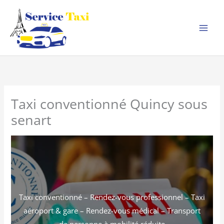
Aller
au
contenu
Taxi conventionné Quincy sous
senart
Taxi conventionné – Rendez-vous professionnel – Taxi
aéroport & gare – Rendez-vous médical – Transport
de personne à mobilité réduite