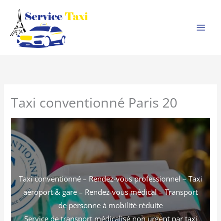
Aller
au
contenu
Taxi conventionné Paris 20
Taxi conventionné – Rendez-vous professionnel – Taxi
aéroport & gare – Rendez-vous médical – Transport
de personne à mobilité réduite
Service de transport médicalisé non urgent par taxi