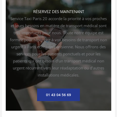
RÉSERVEZ DES MAINTENANT
Service Taxi Paris 20 accorde la priorité à vos proches
et leurs besoins en matière de transport médical sont
très importants pour nous. Toute notre équipe est
formée pour répondre à vos besoins de transport non
urgent à Paris et région parisienne. Nous offrons des
services pour les patients ponctuels et pour les
patients qui ont besoin d’un transport médical non
urgent récurrent vers leur réadaptation ou d’autres
installations médicales.
01 43 04 56 69