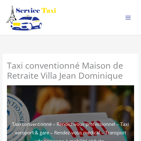
Aller
au
contenu
Taxi conventionné Maison de
Retraite Villa Jean Dominique
Taxi conventionné – Rendez-vous professionnel – Taxi
aéroport & gare – Rendez-vous médical – Transport
de personne à mobilité réduite