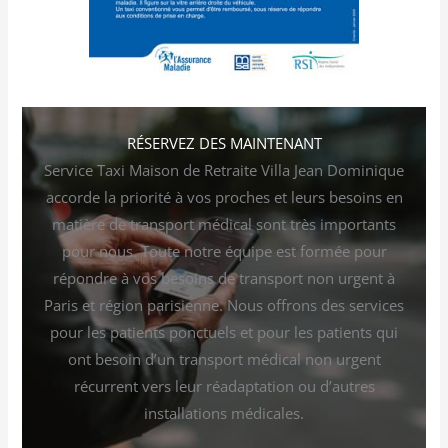
RÉSERVEZ DES MAINTENANT
Service Taxi Maison de Retraite Villa Jean Dominique
accorde la priorité à vos proches et leurs besoins en
matière de transport médical sont très importants
pour nous. Toute notre équipe est formée pour
répondre à vos besoins de transport non urgent à
Paris et région parisienne. Nous offrons des services
pour les patients ponctuels et pour les patients qui
ont besoin d’un transport médical non urgent
récurrent vers leur réadaptation ou d’autres
installations médicales.