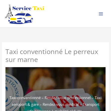
Aller
au
contenu
Taxi conventionné Le perreux
sur marne
Taxi conventionné – Rendez-vous professionnel – Taxi
aéroport & gare – Rendez-vous médical – Transport
de personne à mobilité réduite