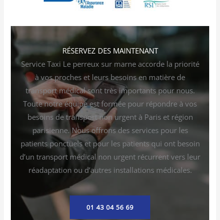
RÉSERVEZ DES MAINTENANT
Service Taxi Le perreux sur marne accorde la priorité
à vos proches et leurs besoins en matière de
transport médical sont très importants pour nous.
Toute notre équipe est formée pour répondre à vos
besoins de transport non urgent à Paris et région
parisienne. Nous offrons des services pour les
patients ponctuels et pour les patients qui ont besoin
d’un transport médical non urgent récurrent vers leur
réadaptation ou d’autres installations médicales.
01 43 04 56 69