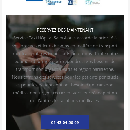
RÉSERVEZ DES MAINTENANT
Service Taxi Hôpital Saint-Louis accorde la priorité à
vos proches et leurs besoins en matière de transport
médical sont très importants pour nous. Toute notre
équipe est formée pour répondre à vos besoins de
transport non urgent à Paris et région parisienne.
Nous offrons des services pour les patients ponctuels
et pour les patients qui ont besoin d’un transport
médical non urgent récurrent vers leur réadaptation
ou d’autres installations médicales.
01 43 04 56 69