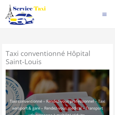
Aller
au
contenu
Taxi conventionné Hôpital
Saint-Louis
Taxi conventionné – Rendez-vous professionnel – Taxi
aéroport & gare – Rendez-vous médical – Transport
de personne à mobilité réduite