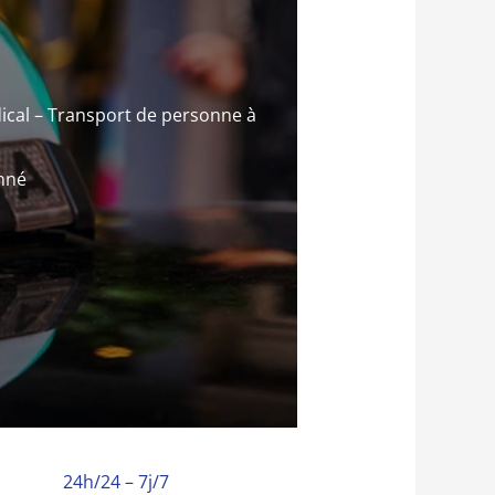
ical – Transport de personne à
onné
24h/24 – 7j/7