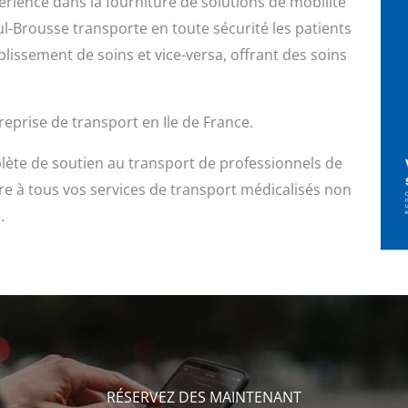
érience dans la fourniture de solutions de mobilité
ul-Brousse transporte en toute sécurité les patients
tablissement de soins et vice-versa, offrant des soins
prise de transport en Ile de France.
ète de soutien au transport de professionnels de
e à tous vos services de transport médicalisés non
.
RÉSERVEZ DES MAINTENANT