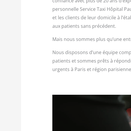
confiance avec plus de 20 ans d’exp
personnelle Service Taxi Hôpital Pa
et les clients de leur domicile à l’é
aux patients sans précédent.
Mais nous sommes plus qu’une entre
Nous disposons d’une équipe compl
patients et sommes prêts à répondr
urgents à Paris et région parisienne