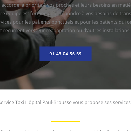
 accorde la priorité à vos proches et leurs besoins en mati
re équipe est formée pour répondre à vos besoins de transp
vices pour les patients ponctuels et pour les patients qui 
 récurrent vers leur réadaptation ou d’autres installations
01 43 04 56 69
Service Taxi Hôpital Paul-Brousse vous propose ses services 