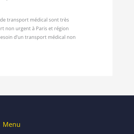
 de transport médical sont très
t non urgent à Paris et région
 besoin d’un transport médical non
Menu