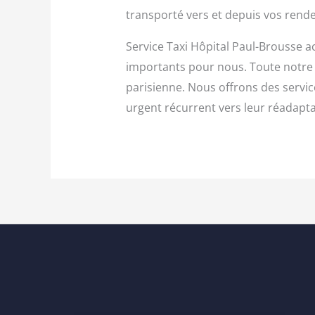
transporté vers et depuis vos rende
Service Taxi Hôpital Paul-Brousse a
importants pour nous. Toute notre 
parisienne. Nous offrons des servic
urgent récurrent vers leur réadapta