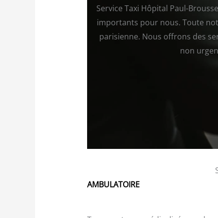
Service Taxi Hôpital Paul-Brousse
importants pour nous. Toute not
parisienne. Nous offrons des ser
non urgent
AMBULATOIRE