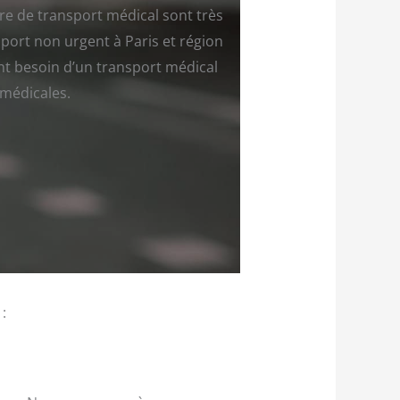
ère de transport médical sont très
ort non urgent à Paris et région
ont besoin d’un transport médical
 médicales.
: