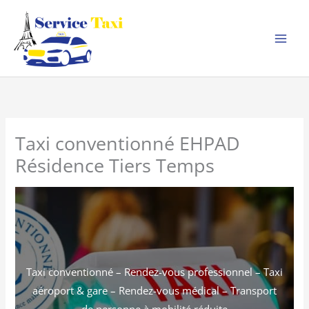
Aller
au
contenu
Taxi conventionné EHPAD
Résidence Tiers Temps
Taxi conventionné – Rendez-vous professionnel – Taxi
aéroport & gare – Rendez-vous médical – Transport
de personne à mobilité réduite