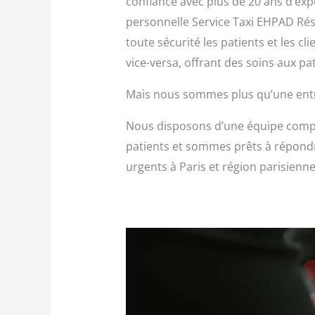
confiance avec plus de 20 ans d’exp
personnelle Service Taxi EHPAD Rési
toute sécurité les patients et les cl
vice-versa, offrant des soins aux pa
Mais nous sommes plus qu’une entre
Nous disposons d’une équipe compl
patients et sommes prêts à répondr
urgents à Paris et région parisienne