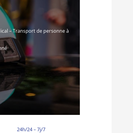
ical – Transport de personne à
onné
24h/24 – 7j/7