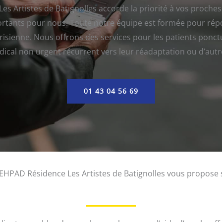
es Artistes de Batignolles accorde la priorité à vos proches
ortants pour nous. Toute notre équipe est formée pour rép
risienne. Nous offrons des services pour les patients ponctu
ical non urgent récurrent vers leur réadaptation ou d’autre
01 43 04 56 69
 EHPAD Résidence Les Artistes de Batignolles vous propose s