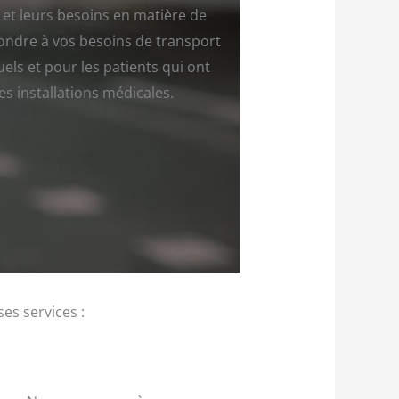
 et leurs besoins en matière de
ondre à vos besoins de transport
els et pour les patients qui ont
s installations médicales.
es services :