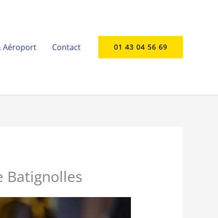
& Aéroport
Contact
01 43 04 56 69
 Batignolles