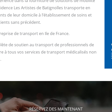
érience dans la fourniture de solutions de mobilité
dence Les Artistes de Batignolles transporte en
ients de leur domicile à l’établissement de soins et
tients sans précédent.
prise de transport en Ile de France.
ète de soutien au transport de professionnels de
e à tous vos services de transport médicalisés non
.
RÉSERVEZ DES MAINTENANT