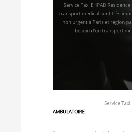
Service Taxi EHPAD Résidence L
transport médical sont très imp
non urgent à Paris et région pa
besoin d’un transport méd
Service Taxi
AMBULATOIRE