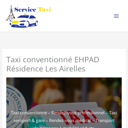
Aller
au
contenu
Taxi conventionné EHPAD
Résidence Les Airelles
Taxi conventionné – Rendez-vous professionnel – Taxi
aéroport & gare – Rendez-vous médical – Transport
de personne à mobilité réduite