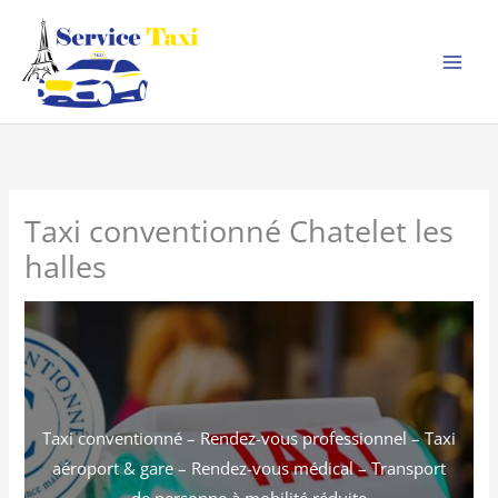
Aller
au
contenu
Taxi conventionné Chatelet les
halles
Taxi conventionné – Rendez-vous professionnel – Taxi
aéroport & gare – Rendez-vous médical – Transport
de personne à mobilité réduite