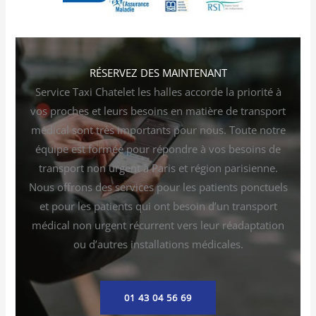
RÉSERVEZ DES MAINTENANT
Service Taxi Chatelet les halles accorde la priorité à
vos proches et leurs besoins en matière de transport
médical sont très importants pour nous. Toute notre
équipe est formée pour répondre à vos besoins de
transport non urgent à Paris et région parisienne.
Nous offrons des services pour les patients ponctuels
et pour les patients qui ont besoin d’un transport
médical non urgent récurrent vers leur réadaptation
ou d’autres installations médicales.
01 43 04 56 69