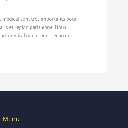
rt médical sont très importants pour
ris et région parisienne. Nous
sport médical non urgent récurrent
Menu