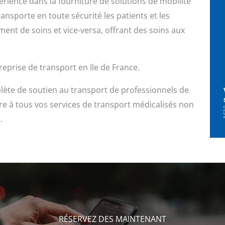
érience dans la fourniture de solutions de mobilité
ansporte en toute sécurité les patients et les
ement de soins et vice-versa, offrant des soins aux
prise de transport en Ile de France.
ète de soutien au transport de professionnels de
e à tous vos services de transport médicalisés non
.
RÉSERVEZ DES MAINTENANT