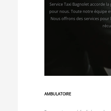
Service Taxi Bagnolet accorde la
pour nous. Toute notre équipe es
Nous offrons des services pour l
récu
AMBULATOIRE