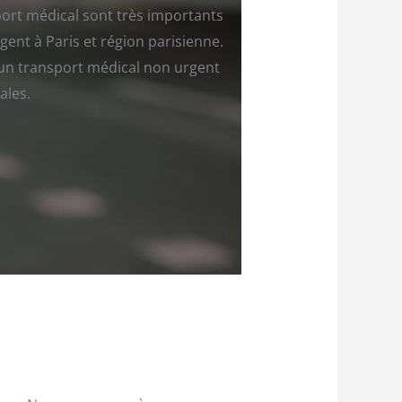
port médical sont très importants
ent à Paris et région parisienne.
d’un transport médical non urgent
ales.