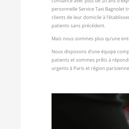
confiance avec plus de 20 ans d’exp
personnelle Service Taxi Bagnolet tr
clients de leur domicile à l’établiss
patients sans précédent.
Mais nous sommes plus qu’une entre
Nous disposons d’une équipe compl
patients et sommes prêts à répondr
urgents à Paris et région parisienne