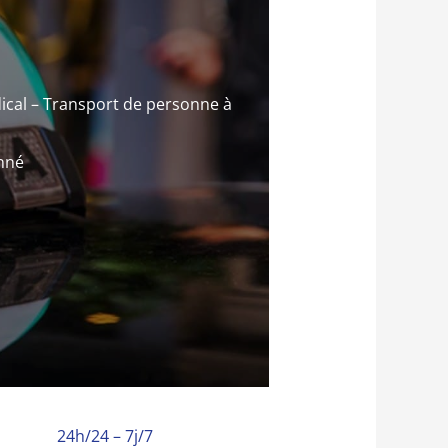
ical – Transport de personne à
onné
24h/24 – 7j/7