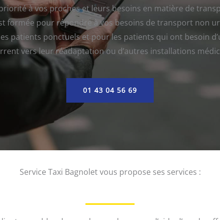
 priorité à vos proches et leurs besoins en matière de trans
t formée pour répondre à vos besoins de transport non urg
es patients ponctuels et pour les patients qui ont besoin 
rrent vers leur réadaptation ou d’autres installations médic
01 43 04 56 69
Service Taxi Bagnolet vous propose ses services :