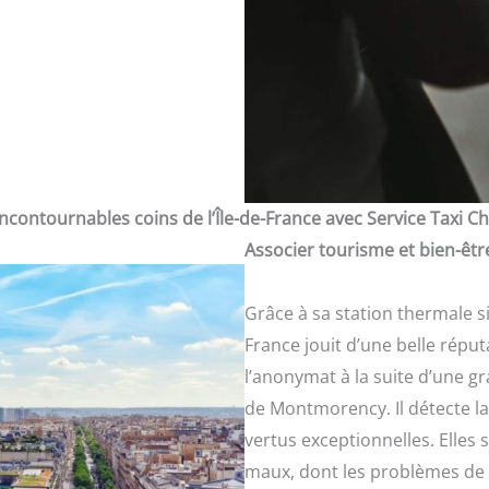
ncontournables coins de l’Île-de-France avec Service Taxi Cha
Associer tourisme et bien-êtr
Grâce à sa station thermale si
France jouit d’une belle réput
l’anonymat à la suite d’une g
de Montmorency. Il détecte l
vertus exceptionnelles. Elles
maux, dont les problèmes de 