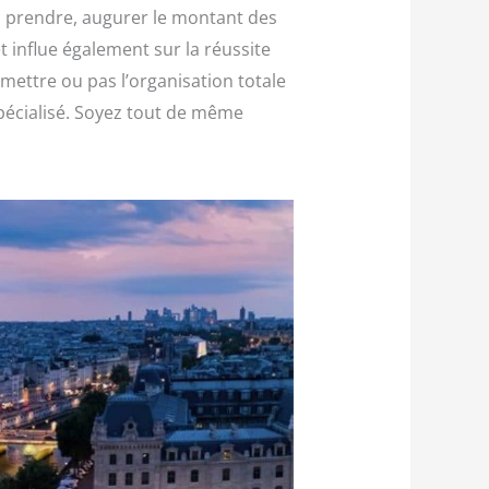
l à prendre, augurer le montant des
t influe également sur la réussite
mettre ou pas l’organisation totale
pécialisé. Soyez tout de même