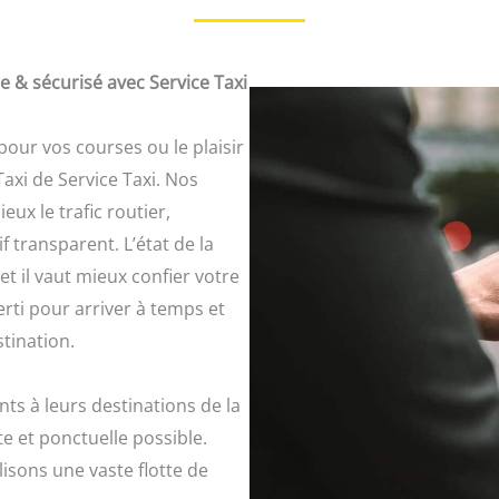
 & sécurisé avec Service Taxi
pour vos courses ou le plaisir
axi de Service Taxi. Nos
ux le trafic routier,
f transparent. L’état de la
t il vaut mieux confier votre
rti pour arriver à temps et
tination.
nts à leurs destinations de la
e et ponctuelle possible.
lisons une vaste flotte de