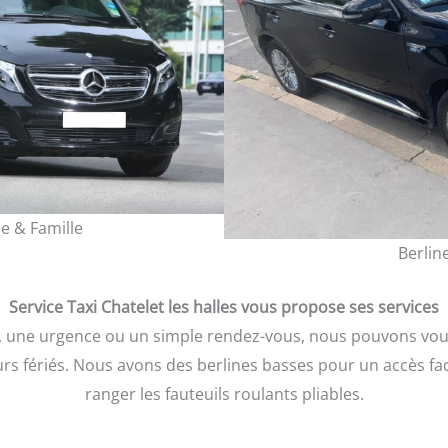
e & Famille
Berlin
Service Taxi Chatelet les halles vous propose ses services
t, une urgence ou un simple rendez-vous, nous pouvons v
urs fériés. Nous avons des berlines basses pour un accès fa
ranger les fauteuils roulants pliables.